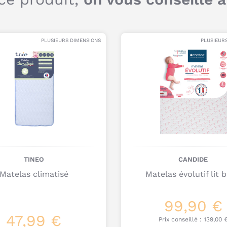
c
S
S
PLUSIEURS DIMENSIONS
PLUSIEUR
TINEO
CANDIDE
Matelas climatisé
Matelas évolutif lit 
Q
99,90 €
c
47,99 €
Prix conseillé :
139,00 