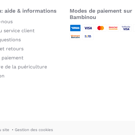
 aide & informations
Modes de paiement sur
Bambinou
-nous
 service client
American Express
Visa
MasterCard
MasterCard 
Verifie
P
questions
Virement bancaire
Sepa
 et retours
 paiement
re de la puériculture
on
u site
Gestion des cookies