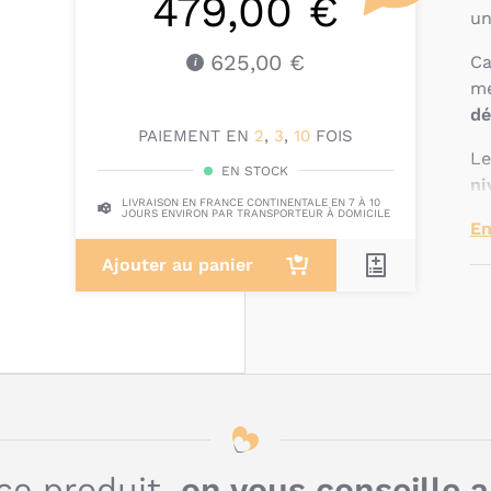
479,00 €
u
625,00 €
Ca
me
dé
PAIEMENT EN
2
,
3
,
10
FOIS
Le
EN STOCK
ni
LIVRAISON EN FRANCE CONTINENTALE EN 7 À 10
vo
JOURS ENVIRON PAR TRANSPORTEUR À DOMICILE
En
Le
Ajouter au panier
10
Me
et
la
ch
Q
ce produit,
on vous conseille 