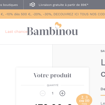
s boutiques
Livraison gratuite à partir de 89€*
 €, -10% dès 500 €, -20%, -30%, DECOUVREZ ICI TOUS NOS CO
Last chance
SA
Votre produit
QUANTITÉ
De
L