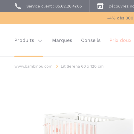
Service client : 05.62.26.47.05
Découvrez no
Prêt à Porter
Sécurité enfant
-4% dès 300
Prix doux
Last chance
Produits
Marques
Conseils
Prix doux
www.bambinou.com
Lit Serena 60 x 120 cm