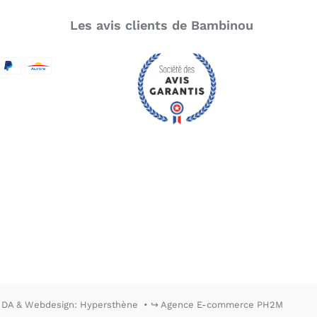
Les avis clients de Bambinou
SecureCode
d by Visa
aypal
Aurore
DA & Webdesign: Hypersthène
↪ Agence E-commerce PH2M