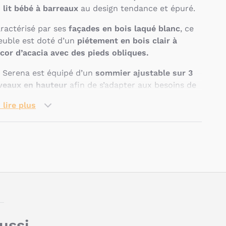
n
lit bébé à barreaux
au design tendance et épuré.
ractérisé par ses
façades en bois laqué blanc
, ce
uble est doté d’un
piétement en bois clair à
cor d’acacia avec des pieds obliques.
 Serena est équipé d’un
sommier ajustable sur 3
veaux en hauteur
afin de s’adapter aux besoins de
tre tout-petit.
 lire plus
 lit est
compatible avec un matelas de 60 x 120 x
 cm
(vendu séparément).
surant 124 x 94 x 67 cm, il est
fabriqué en France
Pseudo
 en Europe
, et peut
se combiner avec
l’armoire
et
commode
de la
collection Serena
pour une
ambre moderne et cocooning.
uelles sont les
aussi…