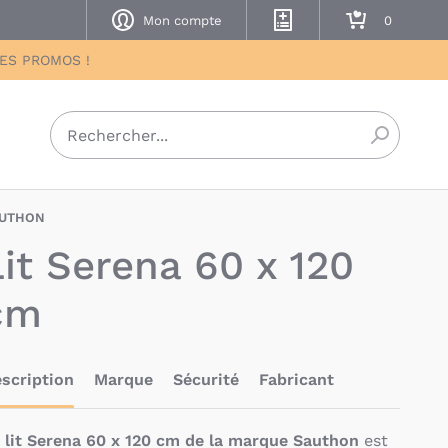
Mon compte
Mes listes de naissance
Mon panier
DES PROMOS !
Recherch
UTHON
X-SAN-3500760116548
Lit Serena 60 x 120
cm
scription
Marque
Sécurité
Fabricant
e
lit Serena 60 x 120 cm de la marque Sauthon
est