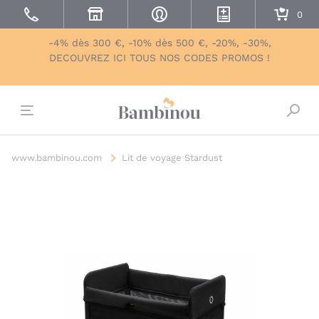
-4% dès 300 €, -10% dès 500 €, -20%, -30%,
DECOUVREZ ICI TOUS NOS CODES PROMOS !
Bascu
www.bambinou.com
Lit de voyage Stardust