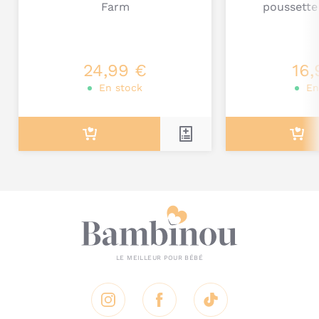
Farm
poussette
Je poste mon commentaire
24,99 €
16,
En stock
En
Instagram
Facebook
Tik Tok