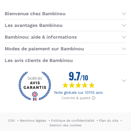
Bienvenue chez Bambinou
Les boutiques Bambinou
Les avantages Bambinou
Boutique Bambinou Paris
Bons plans Bambinou
Bambinou: aide & informations
Boutique Bambinou Toulouse
Cartes cadeaux
Contactez-nous
Modes de paiement sur Bambinou
L'équipe Bambinou
Programme de fidélité
Horaires du service client
American Express
Visa
MasterCard
MasterCard SecureCode
Verified by Visa
Paypal
Aurore
Virement banc
Sepa
Les avis clients de Bambinou
Foire aux questions
Livraisons et retours
Moyens de paiement
Dictionnaire de la puériculture
Rétractation
CGV
Mentions légales
Politique de confidentialité
Plan du site
Gestion des cookies