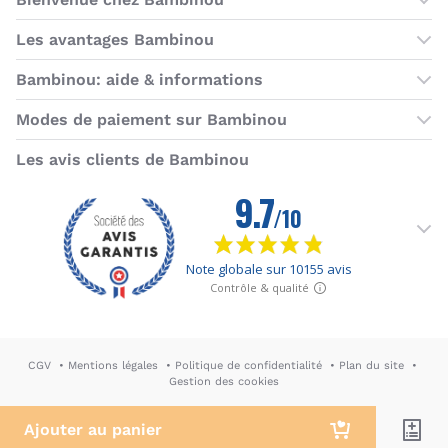
Les boutiques Bambinou
Les avantages Bambinou
Boutique Bambinou Paris
Bons plans Bambinou
Bambinou: aide & informations
Boutique Bambinou Toulouse
Cartes cadeaux
Contactez-nous
Modes de paiement sur Bambinou
L'équipe Bambinou
Programme de fidélité
Horaires du service client
American Express
Visa
MasterCard
MasterCard SecureCode
Verified by Visa
Paypal
Aurore
Virement banc
Sepa
Les avis clients de Bambinou
Foire aux questions
Livraisons et retours
Moyens de paiement
Dictionnaire de la puériculture
Rétractation
CGV
Mentions légales
Politique de confidentialité
Plan du site
Gestion des cookies
DA & Webdesign: Hypersthène
↪ Agence E-commerce PH2M
Ajouter au panier