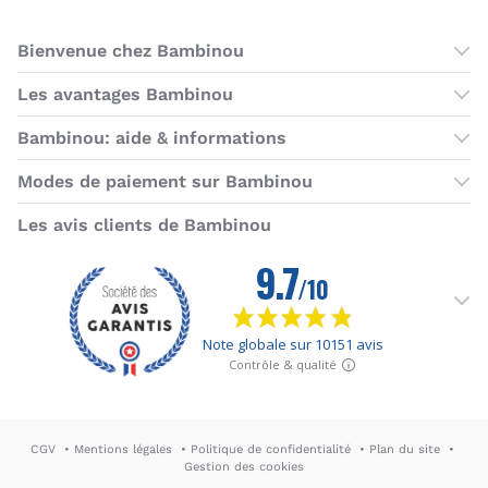
Bienvenue chez Bambinou
Les boutiques Bambinou
Les avantages Bambinou
Boutique Bambinou Paris
Bons plans Bambinou
Bambinou: aide & informations
Boutique Bambinou Toulouse
Cartes cadeaux
Contactez-nous
Modes de paiement sur Bambinou
L'équipe Bambinou
Programme de fidélité
Horaires du service client
American Express
Visa
MasterCard
MasterCard SecureCode
Verified by Visa
Paypal
Aurore
Virement banc
Sepa
Les avis clients de Bambinou
Foire aux questions
Livraisons et retours
Moyens de paiement
Dictionnaire de la puériculture
Rétractation
CGV
Mentions légales
Politique de confidentialité
Plan du site
Gestion des cookies