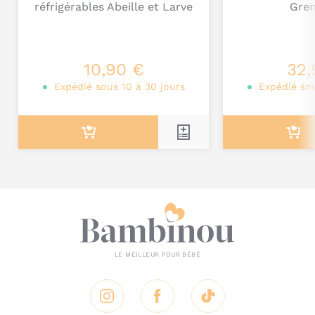
réfrigérables Abeille et Larve
Gren
Je poste mon commentaire
10,90 €
32,
Expédié sous 10 à 30 jours
Expédié sou
Instagram
Facebook
Tik Tok