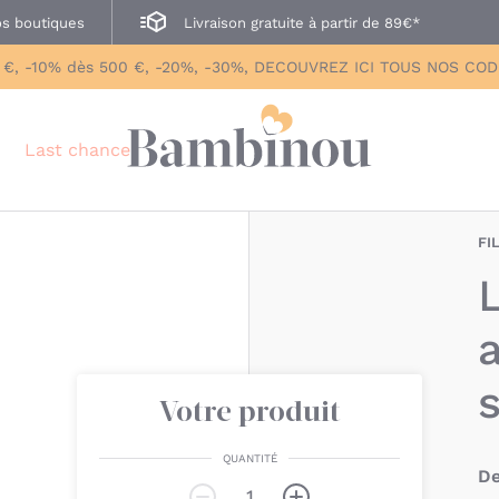
s boutiques
Livraison gratuite à partir de 89€*
 €, -10% dès 500 €, -20%, -30%, DECOUVREZ ICI TOUS NOS CO
Last chance
FI
Votre produit
QUANTITÉ
De