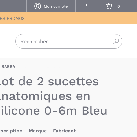
Mon compte
Mes listes de naissance
Mon panier
DES PROMOS !
Recherch
LIBABBA
FIA-5712804009695
Lot de 2 sucettes
anatomiques en
silicone 0-6m Bleu
scription
Marque
Fabricant