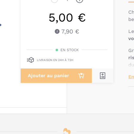
‌‌
5,00 €
be
7,90 €
Le
vo
Gr
EN STOCK
ri
LIVRAISON EN 24H À 72H
du
Ajouter au panier
Le
En
st
le
Le
eu