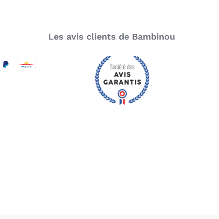
Les avis clients de Bambinou
SecureCode
d by Visa
aypal
Aurore