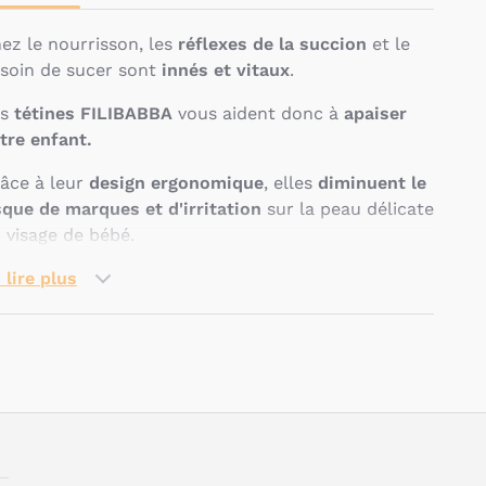
Chez le nourrisson, les
réflexes de la succion
et le
soin de sucer sont
innés et vitaux
.
s
tétines FILIBABBA
vous aident donc à
apaiser
tre enfant.
âce à leur
design ergonomique
, elles
diminuent le
sque de marques et d'irritation
sur la peau délicate
 visage de bébé.
s tétines sont livrées dans une
 lire plus
boîte de
ockage
qui peut également servir à
ur
stérilisation
.
s tétines FILIBABBA sont
conformes à la norme
Pseudo
ropéenne EN 1400
.