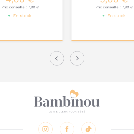
Prix conseillé :
7,90 €
Prix conseillé :
7,90 €
En stock
En stock
ter au
Ajouter au
nier
panier
Précédent
Suivant
Instagram
Facebook
Tik Tok