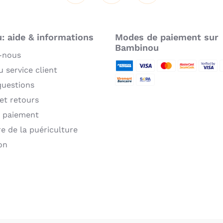
 aide & informations
Modes de paiement sur
Bambinou
-nous
 service client
American Express
Visa
MasterCard
MasterCard 
Verifie
P
questions
Virement bancaire
Sepa
 et retours
 paiement
re de la puériculture
on