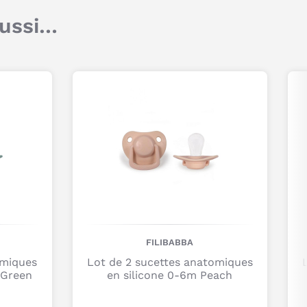
Composition : Tétine en silicone, Base de la
tétine en PP, Garanties sans BPA.
aussi…
Âge : 0-6 mois. Également disponible en +6
Titre
mois.
Conseil d'entretien : Il est conseillé de stériliser
Commentaire
les tétines avant utilisation. Lavez
régulièrement la sucette de votre enfant à l’eau
tiède et au savon. Il est recommandé de
changer de tétines tous les deux mois ou lors
de la présence de signes de détérioration.
Je poste mon commentaire
FILIBABBA
omiques
Lot de 2 sucettes anatomiques
 Green
en silicone 0-6m Peach