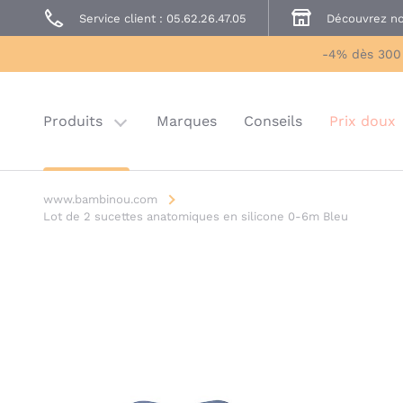
Service client : 05.62.26.47.05
Découvrez no
Prêt à Porter
Sécurité enfant
-4% dès 300
Prix doux
Last chance
Produits
Marques
Conseils
Prix doux
www.bambinou.com
Lot de 2 sucettes anatomiques en silicone 0-6m Bleu