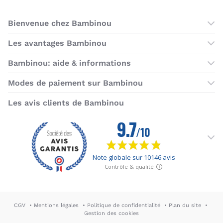
Bienvenue chez Bambinou
Les boutiques Bambinou
Les avantages Bambinou
Boutique Bambinou Paris
Bons plans Bambinou
Bambinou: aide & informations
Boutique Bambinou Toulouse
Cartes cadeaux
Contactez-nous
Modes de paiement sur Bambinou
L'équipe Bambinou
Programme de fidélité
Horaires du service client
American Express
Visa
MasterCard
MasterCard SecureCode
Verified by Visa
Paypal
Aurore
Virement banc
Sepa
Les avis clients de Bambinou
Foire aux questions
Livraisons et retours
Moyens de paiement
Dictionnaire de la puériculture
Rétractation
CGV
Mentions légales
Politique de confidentialité
Plan du site
Gestion des cookies