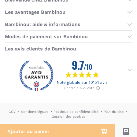
Les boutiques Bambinou
Les avantages Bambinou
Boutique Bambinou Paris
Bons plans Bambinou
Bambinou: aide & informations
Boutique Bambinou Toulouse
Cartes cadeaux
Contactez-nous
Modes de paiement sur Bambinou
L'équipe Bambinou
Programme de fidélité
Horaires du service client
American Express
Visa
MasterCard
MasterCard SecureCode
Verified by Visa
Paypal
Aurore
Virement banc
Sepa
Les avis clients de Bambinou
Foire aux questions
Livraisons et retours
Moyens de paiement
Dictionnaire de la puériculture
Rétractation
CGV
Mentions légales
Politique de confidentialité
Plan du site
Gestion des cookies
DA & Webdesign: Hypersthène
↪ Agence E-commerce PH2M
Ajouter au panier