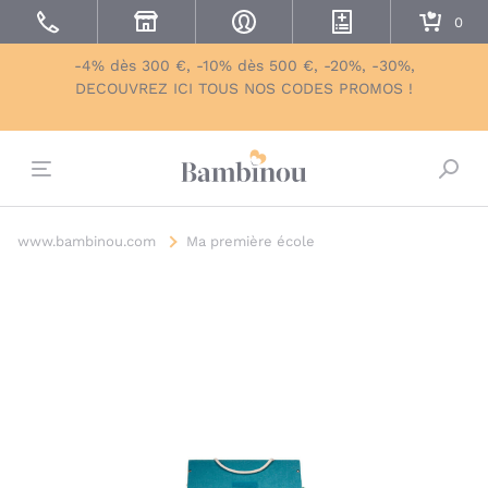
-4% dès 300 €, -10% dès 500 €, -20%, -30%,
DECOUVREZ ICI TOUS NOS CODES PROMOS !
Bascu
www.bambinou.com
Ma première école