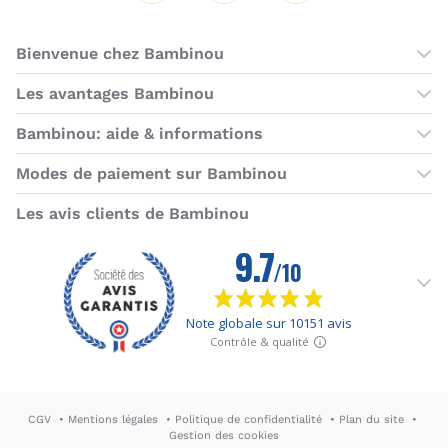
Bienvenue chez Bambinou
Les boutiques Bambinou
Les avantages Bambinou
Boutique Bambinou Paris
Bons plans Bambinou
Bambinou: aide & informations
Boutique Bambinou Toulouse
Cartes cadeaux
Contactez-nous
Modes de paiement sur Bambinou
L'équipe Bambinou
Programme de fidélité
Horaires du service client
American Express
Visa
MasterCard
MasterCard SecureCode
Verified by Visa
Paypal
Aurore
Virement banc
Sepa
Les avis clients de Bambinou
Foire aux questions
Livraisons et retours
Moyens de paiement
Dictionnaire de la puériculture
Rétractation
CGV
Mentions légales
Politique de confidentialité
Plan du site
Gestion des cookies