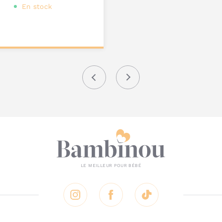
En stock
ter au
nier
Précédent
Suivant
Instagram
Facebook
Tik Tok