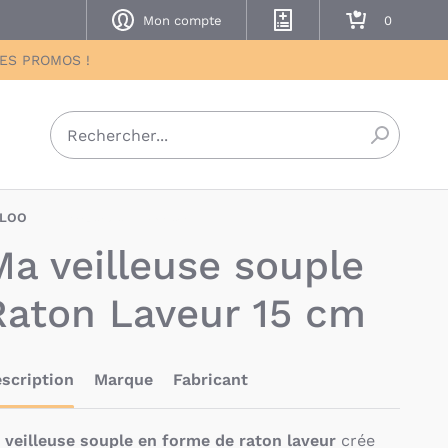
Mon compte
Mes listes de naissance
Mon panier
DES PROMOS !
Recherch
LOO
KAO-4894173100140
Ma veilleuse souple
Raton Laveur 15 cm
scription
Marque
Fabricant
a
veilleuse souple en forme de raton laveur
crée