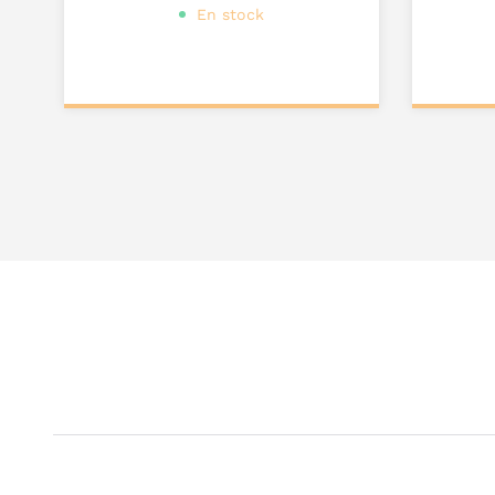
En stock
Ajouter au
Ajou
panier
pa