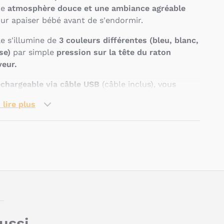
ne
atmosphère douce et une ambiance agréable
ur apaiser bébé avant de s'endormir.
le s'illumine de
3 couleurs différentes (bleu, blanc,
se)
par simple
pression sur la tête du raton
veur.
chargeable via câble USB
(câble inclus), vous
uvez l’emporter partout.
 lire plus
a
veilleuse LED en silicone extra souple et doux
t moins fragile que d'autres lampes de chevet.
uelles sont les
Pseudo
aractéristiques de ma
eilleuse souple Raton
aveur 15 cm de Kaloo ?
aussi…