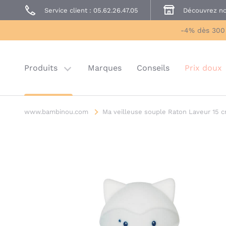
Service client : 05.62.26.47.05
Découvrez no
Prêt à Porter
Sécurité enfant
-4% dès 300
Prix doux
Last chance
Produits
Marques
Conseils
Prix doux
www.bambinou.com
Ma veilleuse souple Raton Laveur 15 