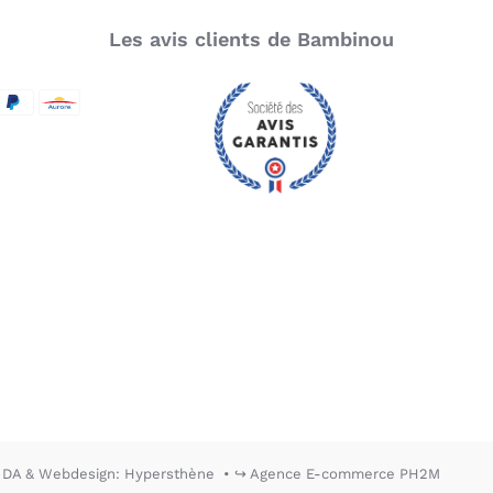
Les avis clients de Bambinou
SecureCode
d by Visa
aypal
Aurore
DA & Webdesign: Hypersthène
↪ Agence E-commerce PH2M