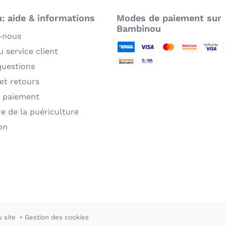
 aide & informations
Modes de paiement sur
Bambinou
-nous
 service client
American Express
Visa
MasterCard
MasterCard 
Verifie
P
questions
Virement bancaire
Sepa
 et retours
 paiement
re de la puériculture
on
u site
Gestion des cookies