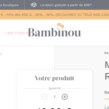
s boutiques
Livraison gratuite à partir de 89€*
 €, -10% dès 500 €, -20%, -30%, DECOUVREZ ICI TOUS NOS CO
Last chance
KA
cm
Votre produit
QUANTITÉ
De
L