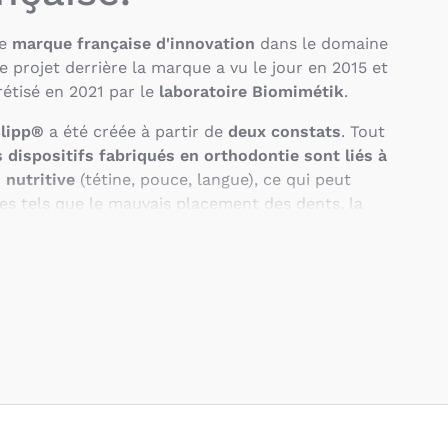
ne
marque française d'innovation
dans le domaine
e projet derrière la marque a vu le jour en 2015 et
étisé en 2021 par le
laboratoire Biomimétik
.
Clipp®
a été créée à partir de
deux constats
. Tout
 dispositifs fabriqués en orthodontie sont liés à
 nutritive
(tétine, pouce, langue), ce qui peut
es tels que le mauvais placement des dents, la
ire, la respiration nasale, ou encore le sommeil.
 de la naissance du premier enfant des créateurs de
pa est un professionnel de l'orthodontie), ils ont
rrent entre l'utilisation du pouce ou de la tétine
.
'
il n'existait aucun moyen doux et efficace pour
la tétine
.
érentes phases, avec des tests menés entre 2018 et
uite au dépôt du
brevet en 2021
. La production de
2022. Les créateurs de la marque sont deux