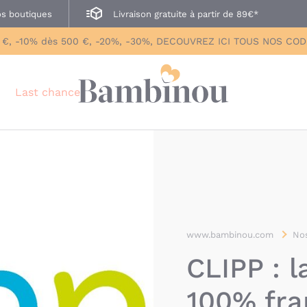
s boutiques
Livraison gratuite à partir de 89€*
 €, -10% dès 500 €, -20%, -30%, DECOUVREZ ICI TOUS NOS CO
Last chance
www.bambinou.com
Nos
CLIPP : l
100% fra