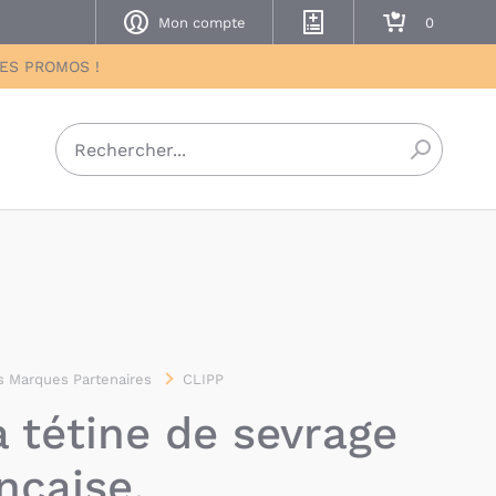
Mon compte
Mes listes de naissance
Mon panier
DES PROMOS !
Recherch
 Marques Partenaires
CLIPP
a tétine de sevrage
nçaise.