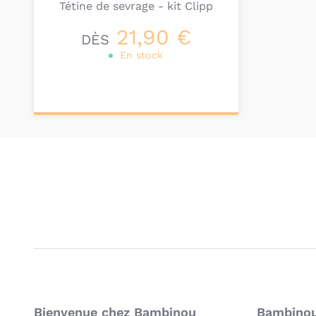
Tétine de sevrage - kit Clipp
21,90 €
DÈS
En stock
Personnalisez votre
produit
Bienvenue chez Bambinou
Bambinou: