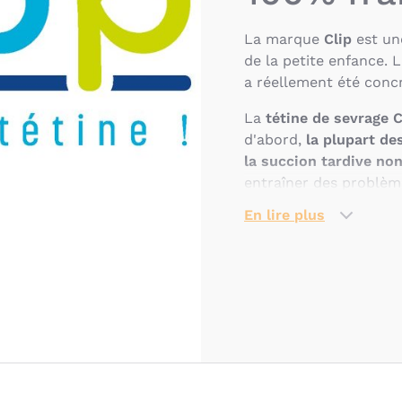
La marque
Clip
est u
de la petite enfance. L
a réellement été concr
La
tétine de sevrage 
d'abord,
la plupart des
la succion tardive non
entraîner des problèm
croissance de la mâcho
En lire plus
Ensuite, en 2015, lors
la marque ( dont le pa
constaté le
débat récu
Ils ont alors réalisé qu
sevrer les enfants de 
Le projet a connu diff
2020, aboutissant ens
la tétine a débuté en 