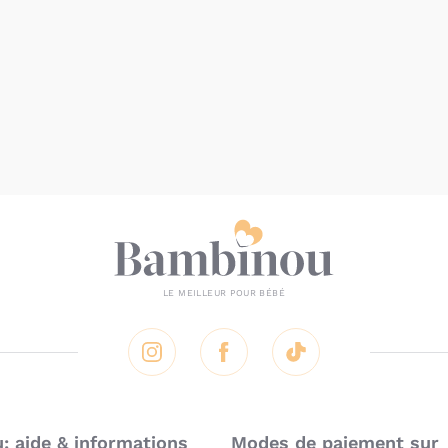
addictions.
Comment fon
sevrage Cli
Le concept innovant d
Au début, le dispo
enfants et de gar
Puis, le sevrage s
douceur au rythme
A la fin l'addicti
Le
sevrage de la téti
simple
,
rapide
et
bien
Instagram
Facebook
Tik Tok
met fin à l'addiction 
 aide & informations
Modes de paiement sur