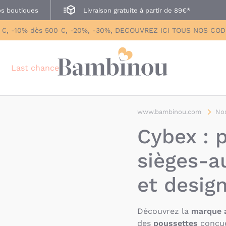
s boutiques
Livraison gratuite à partir de 89€*
 €, -10% dès 500 €, -20%, -30%, DECOUVREZ ICI TOUS NOS CO
Last chance
www.bambinou.com
Nos
Cybex : 
sièges-a
et desig
Découvrez la
marque 
des
poussettes
conçu