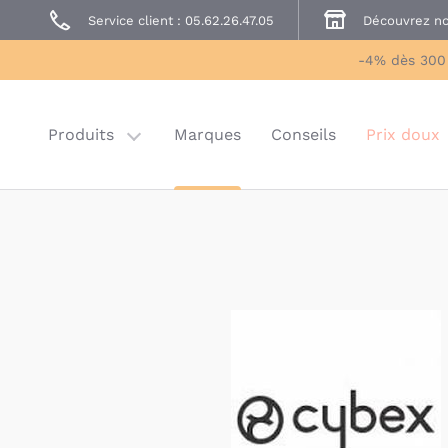
Service client : 05.62.26.47.05
Découvrez no
Prêt à Porter
Sécurité enfant
-4% dès 300
Prix doux
Last chance
Produits
Marques
Conseils
Prix doux