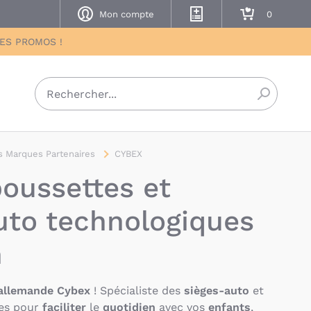
Mon compte
Mes listes de naissance
Mon panier
DES PROMOS !
Recherch
 Marques Partenaires
CYBEX
poussettes et
uto technologiques
n
allemande Cybex
! Spécialiste des
sièges-auto
et
es pour
faciliter
le
quotidien
avec vos
enfants
,