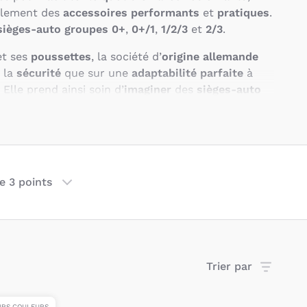
alement des
accessoires performants
et
pratiques
.
sièges-auto
groupes 0+
,
0+/1
,
1/2/3
et
2/3
.
t ses
poussettes
, la société d’
origine allemande
 la
sécurité
que sur une
adaptabilité
parfaite
à
. Elle prend ainsi soin d’
imaginer
des
sièges-auto
bles
mais également
rapides à installer
pour
 des jeunes parents.
Les poussettes Cybex assurent
ides
et
sereins
.
oisir les produits Cybex ?
re 3 points
ar Cybex est la création de
produits sûrs, beaux et
 pousse la marque à
innover
régulièrement. Parmi
etées
, vous pouvez retrouver l’
appui-tête réglable
linable
ainsi qu’un
système
de
protection
en cas de
Trier par
eurs, Cybex est l’une des seules marques à proposer
 bouclier d’impact
, qui sont une
alternative
aux
ais
.
URS COULEURS