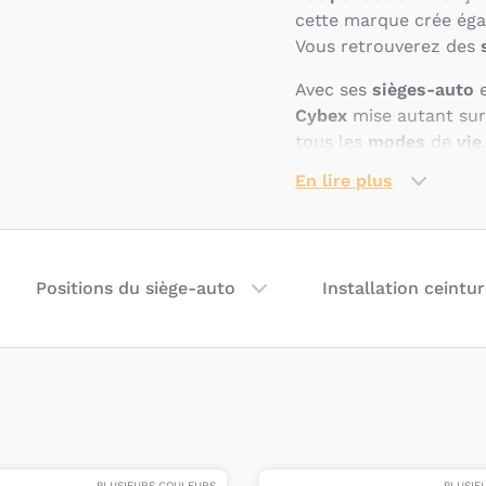
cette marque crée ég
Vous retrouverez des
Avec ses
sièges-auto
e
Cybex
mise autant sur
tous les
modes
de
vie
sécuritaires
,
conforta
En lire plus
faciliter le quotidien
des
déplacements flu
Pourquoi ch
Positions du siège-auto
Installation ceintu
L’objectif poursuivi p
fonctionnels
, ce qui
ses
technologies brev
sur
3 positions
et
inc
choc latéral
. Par aill
des
sièges-auto avec
sièges-auto
avec
harn
PLUSIEURS COULEURS
PLUSIE