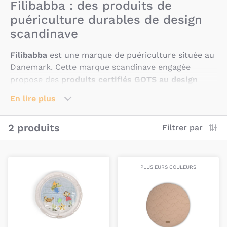
Filibabba : des produits de
puériculture durables de design
scandinave
Filibabba
est une marque de puériculture située au
Danemark. Cette marque scandinave engagée
propose des
produits certifiés GOTS au design
intemporel, durable et de grande qualité.
En lire plus
Pourquoi choisir les produits de
Filibabba ?
2 produits
Filtrer par
Filibabba est une marque scandinave qui développe
des produits de l’univers de la petite enfance dans
PLUSIEURS COULEURS
un esprit de design intemporel.
Ayant à coeur de promouvoir un
commerce
respectueux de l’environnement
, Filibabba
s’applique à proposer des
produits durables,