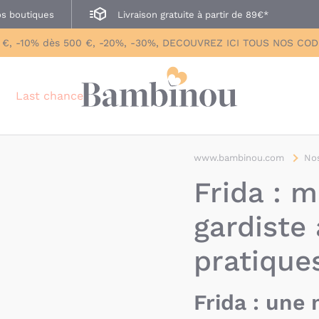
s boutiques
Livraison gratuite à partir de 89€*
 €, -10% dès 500 €, -20%, -30%, DECOUVREZ ICI TOUS NOS CO
Last chance
www.bambinou.com
Nos
Frida : 
gardiste
pratiques
Frida : une