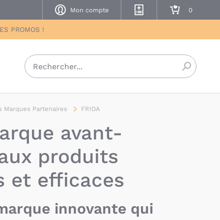
Mon compte
Mes listes de naissance
Mon panier
DES PROMOS !
Recherch
 Marques Partenaires
FRIDA
marque avant-
 aux produits
 et efficaces
 marque innovante qui