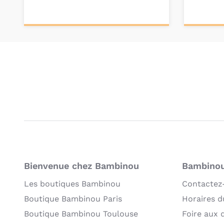
Ajouter au
Ajou
panier
pa
Bienvenue chez Bambinou
Bambinou:
Les boutiques Bambinou
Contactez
Boutique Bambinou Paris
Horaires du
Boutique Bambinou Toulouse
Foire aux 