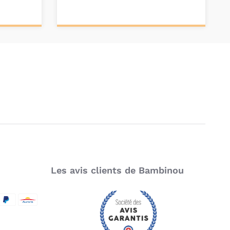
Ajouter au
panier
Les avis clients de Bambinou
SecureCode
d by Visa
aypal
Aurore