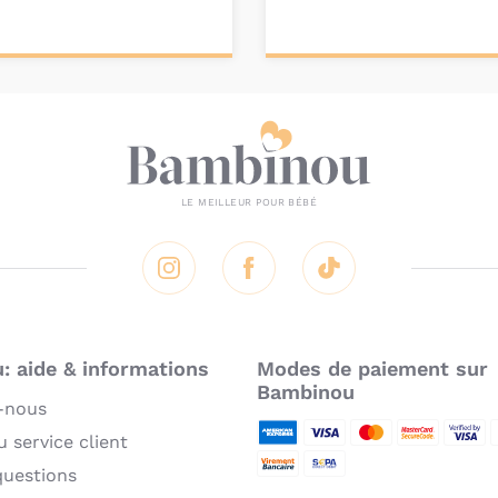
ter au
Ajouter au
nier
panier
Instagram
Facebook
Tik Tok
 aide & informations
Modes de paiement sur
Bambinou
-nous
 service client
American Express
Visa
MasterCard
MasterCard 
Verifie
P
questions
Virement bancaire
Sepa