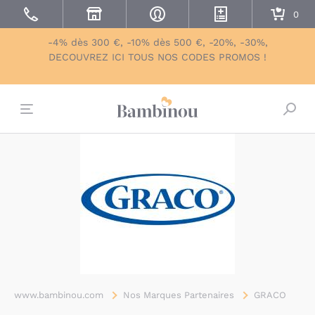
-4% dès 300 €, -10% dès 500 €, -20%, -30%,
DECOUVREZ ICI TOUS NOS CODES PROMOS !
Bascu
www.bambinou.com
Nos Marques Partenaires
GRACO