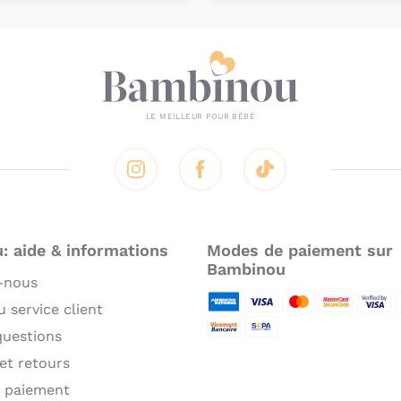
onnalisez votre
Ajouter au
produit
panier
Instagram
Facebook
Tik Tok
 aide & informations
Modes de paiement sur
Bambinou
-nous
 service client
American Express
Visa
MasterCard
MasterCard 
Verifie
P
questions
Virement bancaire
Sepa
 et retours
 paiement