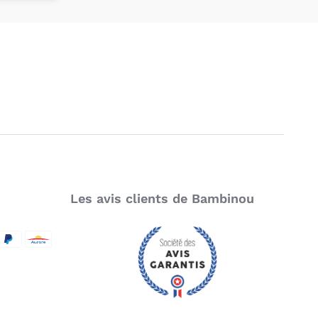
Les avis clients de Bambinou
SecureCode
d by Visa
aypal
Aurore