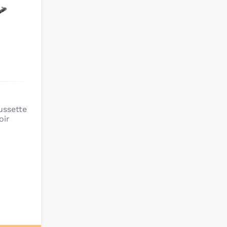
ussette
oir