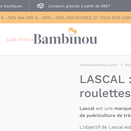
s boutiques
Livraison gratuite à partir de 89€*
 €, -10% dès 500 €, -20%, -30%, DECOUVREZ ICI TOUS NOS CO
Last chance
www.bambinou.com
Nos
LASCAL :
roulette
Lascal
est une
marque
de puériculture de trè
L'objectif de Lascal e