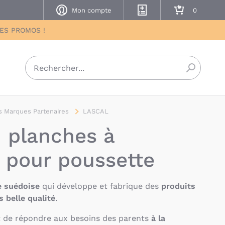
Mon compte
Mes listes de naissance
Mon panier
DES PROMOS !
Recherch
 Marques Partenaires
LASCAL
 planches à
s pour poussette
 suédoise
qui développe et fabrique des
produits
s belle qualité
.
st de répondre aux besoins des parents
à la