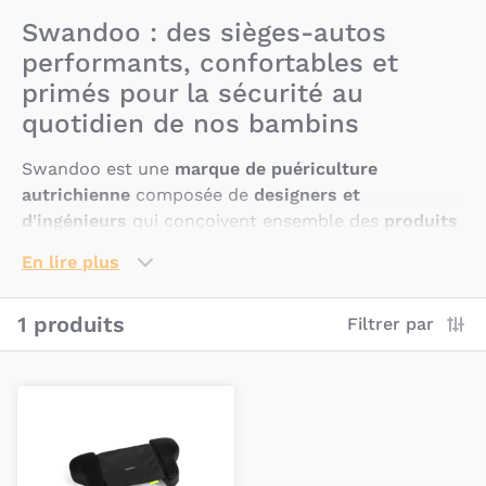
Swandoo : des sièges-autos
performants, confortables et
primés pour la sécurité au
quotidien de nos bambins
Swandoo est une
marque de puériculture
autrichienne
composée de
designers et
d'ingénieurs
qui conçoivent ensemble des
produits
innovants
et
haut de gamme
afin de veiller sur la
En lire plus
sécurité
de nos enfants.
Spécialiste de la
conception de sièges-auto primés
1 produits
Filtrer par
et conformes à toutes les normes
en vigueur,
Swandoo est une
marque créée par des parents
pour des parents
qui sont à la recherche de
produits de qualité à un prix juste.
Pourquoi choisir les produits de