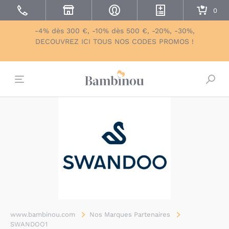
-4% dès 300 €, -10% dès 500 €, -20%, -30%,
DECOUVREZ ICI TOUS NOS CODES PROMOS !
Bascu
www.bambinou.com
Nos Marques Partenaires
SWANDOO1