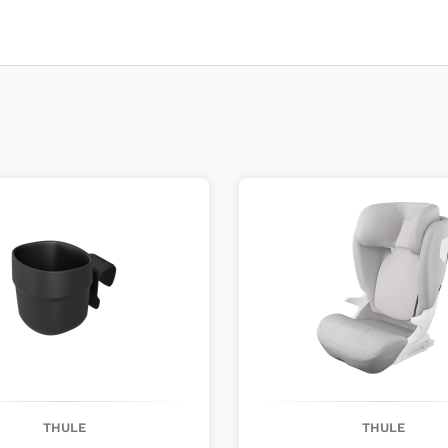
pour équipements spor
sécurité, robustesse e
toutes leurs aventures
Sécurité, des
Fidèle à son ADN scan
matériaux durables et
irréprochable. La mar
priorités
, avec une am
actifs tout en partage
confiance.
THULE
THULE