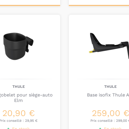
ter au
Ajouter au
nier
panier
THULE
THULE
gobelet pour siège-auto
Base isofix Thule A
Elm
20,90 €
259,00 
Prix conseillé :
29,95 €
Prix conseillé :
299,00 
En stock
En stock