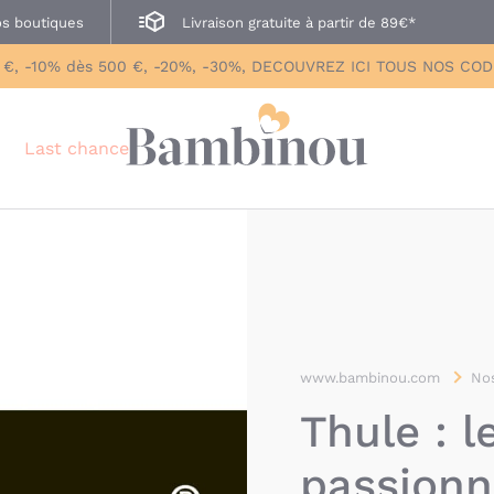
s boutiques
Livraison gratuite à partir de 89€*
 €, -10% dès 500 €, -20%, -30%, DECOUVREZ ICI TOUS NOS CO
Last chance
www.bambinou.com
Nos
Thule : l
passionn