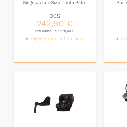
Siège auto i-Size Thule Palm
Port
DÈS
242,90 €
Prix conseillé :
279,00 €
Expédié sous 10 à 20 jours
Ex
Personnalisez votre
Ajou
produit
pa