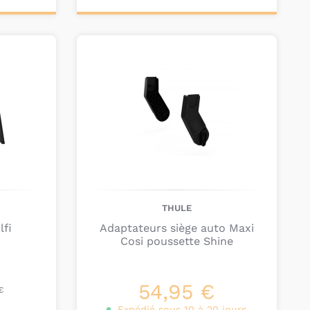
Ajouter au
panier
THULE
lfi
Adaptateurs siège auto Maxi
Cosi poussette Shine
€
54,95 €
€
Expédié sous 10 à 20 jours