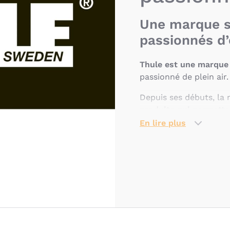
Une marque s
passionnés d’
Thule est une marque 
passionné de plein air.
Depuis ses débuts, la
produits qui permette
partout où la vie mène
En lire plus
transport pour voitur
mondiale dans l’unive
Des solutions
actives
Thule propose aujourd
remorques vélo
, sacs,