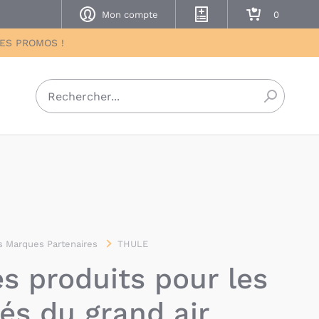
Mon compte
Mes listes de naissance
Mon panier
DES PROMOS !
Recherch
 Marques Partenaires
THULE
es produits pour les
és du grand air