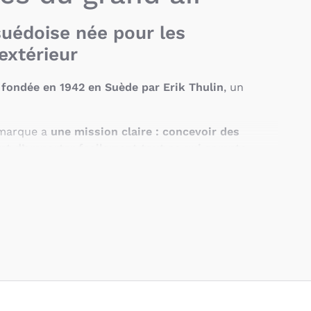
uédoise née pour les
extérieur
fondée en 1942 en Suède par Erik Thulin
, un
 marque a
une mission claire : concevoir des
nt d’emporter facilement tout ce qui compte
,
. D’abord spécialisée dans les équipements de
e, elle s’est imposée comme
une référence
rs outdoor
.
 innovantes pour les familles
’hui une
large gamme de produits
:
poussettes
,
porte-bébés
, ainsi que des solutions de transport