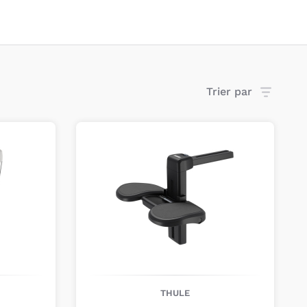
tifs. Chaque produit est conçu pour allier
t praticité, afin d’accompagner les familles dans
, du quotidien aux escapades en plein air.
ign et liberté de mouvement
Trier par
dinave,
Thule mise sur un design épuré, des
 des tests rigoureux
pour garantir une qualité
que place
la sécurité et le confort au cœur de ses
bition forte : permettre aux parents de rester
ant leurs passions avec leurs enfants, en toute
THULE