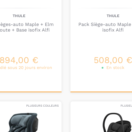
THULE
THULE
ièges-auto Maple + Elm
Pack Siège-auto Maple
oute + Base isofix Alfi
isofix Alfi
894,00 €
508,00 
dié sous 20 jours environ
En stock
onnalisez votre
Personnalisez votre
produit
produit
PLUSIEURS COULEURS
PLUSIE