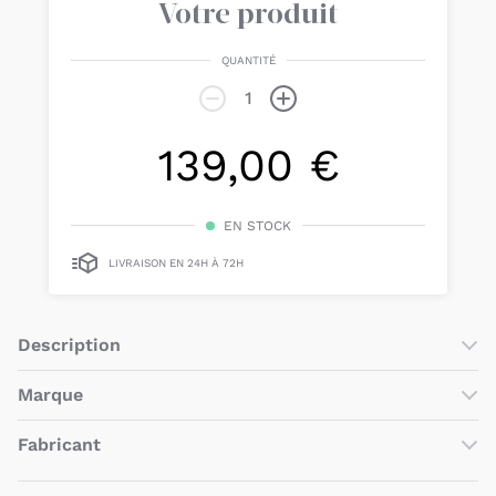
Votre produit
QUANTITÉ
139,00 €
EN STOCK
LIVRAISON EN 24H À 72H
Description
Le
matelas pour lit Sleepi Mini V3 de la marque Stokke
est
Marque
un
produit de haute qualité
qui convient aux enfants
dès la
naissance et jusqu'à 6 mois.
Fabricant
Compatible avec le lit Sleepi Mini V3
, ce
matelas est ferme
et respirant
pour garantir des
nuits reposantes et