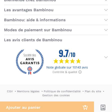
Les boutiques Bambinou
Les avantages Bambinou
Boutique Bambinou Paris
Bons plans Bambinou
Bambinou: aide & informations
Boutique Bambinou Toulouse
Cartes cadeaux
Contactez-nous
Modes de paiement sur Bambinou
L'équipe Bambinou
Programme de fidélité
Horaires du service client
American Express
Visa
MasterCard
MasterCard SecureCode
Verified by Visa
Paypal
Aurore
Virement banc
Sepa
Les avis clients de Bambinou
Foire aux questions
Livraisons et retours
Moyens de paiement
Dictionnaire de la puériculture
Rétractation
CGV
Mentions légales
Politique de confidentialité
Plan du site
Gestion des cookies
DA & Webdesign: Hypersthène
↪ Agence E-commerce PH2M
Ajouter au panier