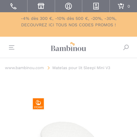
-4% dès 300 €, -10% dès 500 €, -20%, -30%,
DECOUVREZ ICI TOUS NOS CODES PROMOS !
Bascu
www.bambinou.com
Matelas pour lit Sleepi Mini V3