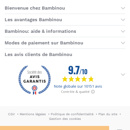
Bienvenue chez Bambinou
Les boutiques Bambinou
Les avantages Bambinou
Boutique Bambinou Paris
Bons plans Bambinou
Bambinou: aide & informations
Boutique Bambinou Toulouse
Cartes cadeaux
Contactez-nous
Modes de paiement sur Bambinou
L'équipe Bambinou
Programme de fidélité
Horaires du service client
American Express
Visa
MasterCard
MasterCard SecureCode
Verified by Visa
Paypal
Aurore
Virement banc
Sepa
Les avis clients de Bambinou
Foire aux questions
Livraisons et retours
Moyens de paiement
Dictionnaire de la puériculture
Rétractation
CGV
Mentions légales
Politique de confidentialité
Plan du site
Gestion des cookies
DA & Webdesign: Hypersthène
↪ Agence E-commerce PH2M