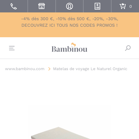
-4% dès 300 €, -10% dès 500 €, -20%, -30%,
DECOUVREZ ICI TOUS NOS CODES PROMOS !
Bascu
www.bambinou.com
Matelas de voyage Le Naturel Organic