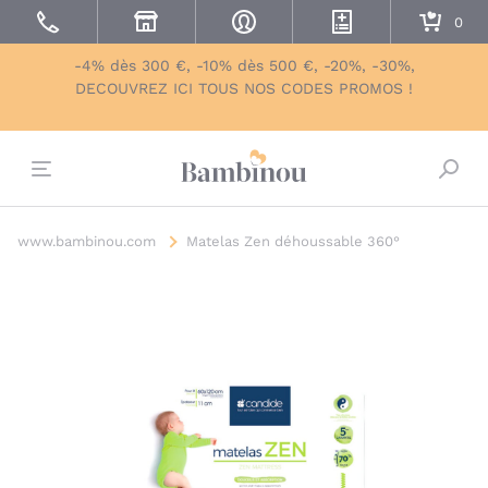
-4% dès 300 €, -10% dès 500 €, -20%, -30%,
DECOUVREZ ICI TOUS NOS CODES PROMOS !
Bascu
www.bambinou.com
Matelas Zen déhoussable 360°