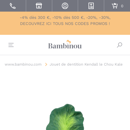
-4% dès 300 €, -10% dès 500 €, -20%, -30%,
DECOUVREZ ICI TOUS NOS CODES PROMOS !
Bascu
www.bambinou.com
Jouet de dentition Kendall le Chou Kale