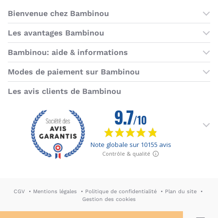
Bienvenue chez Bambinou
Les boutiques Bambinou
Les avantages Bambinou
Boutique Bambinou Paris
Bons plans Bambinou
Bambinou: aide & informations
Boutique Bambinou Toulouse
Cartes cadeaux
Contactez-nous
Modes de paiement sur Bambinou
L'équipe Bambinou
Programme de fidélité
Horaires du service client
American Express
Visa
MasterCard
MasterCard SecureCode
Verified by Visa
Paypal
Aurore
Virement banc
Sepa
Les avis clients de Bambinou
Foire aux questions
Livraisons et retours
Moyens de paiement
Dictionnaire de la puériculture
Rétractation
CGV
Mentions légales
Politique de confidentialité
Plan du site
Gestion des cookies
DA & Webdesign: Hypersthène
↪ Agence E-commerce PH2M