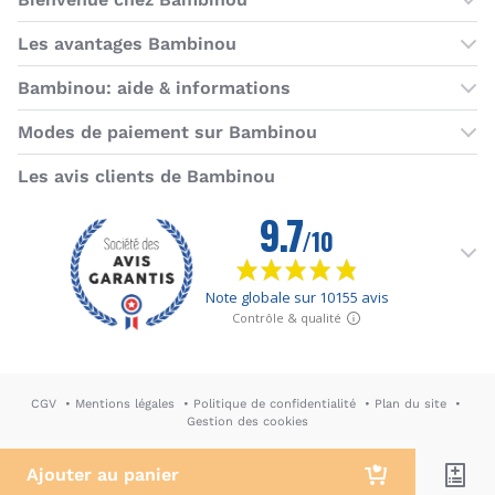
Les boutiques Bambinou
Les avantages Bambinou
Boutique Bambinou Paris
Bons plans Bambinou
Bambinou: aide & informations
Boutique Bambinou Toulouse
Cartes cadeaux
Contactez-nous
Modes de paiement sur Bambinou
L'équipe Bambinou
Programme de fidélité
Horaires du service client
American Express
Visa
MasterCard
MasterCard SecureCode
Verified by Visa
Paypal
Aurore
Virement banc
Sepa
Les avis clients de Bambinou
Foire aux questions
Livraisons et retours
Moyens de paiement
Dictionnaire de la puériculture
Rétractation
CGV
Mentions légales
Politique de confidentialité
Plan du site
Gestion des cookies
DA & Webdesign: Hypersthène
↪ Agence E-commerce PH2M
Ajouter au panier