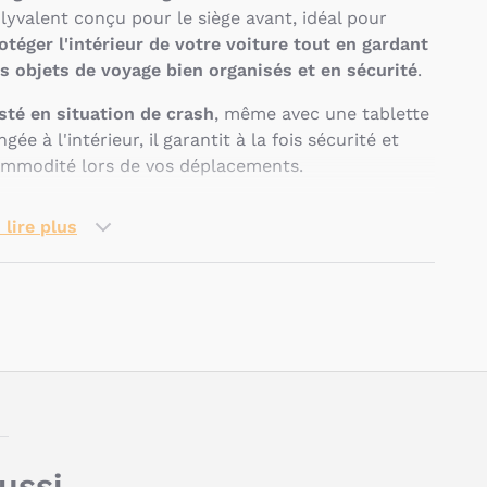
lyvalent conçu pour le siège avant, idéal pour
otéger l'intérieur de votre voiture tout en gardant
s objets de voyage bien organisés et en sécurité
.
sté en situation de crash
, même avec une tablette
ngée à l'intérieur, il garantit à la fois sécurité et
mmodité lors de vos déplacements.
 lire plus
uelles sont les
aractéristiques de
’Organisateur de siège
Pseudo
’Axkid ?
La
compatibilité universelle
permet à
l'organisateur de s'attacher facilement à
aussi…