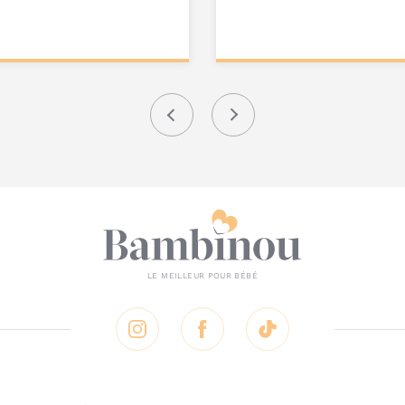
ter au
Ajouter au
nier
panier
Précédent
Suivant
Instagram
Facebook
Tik Tok