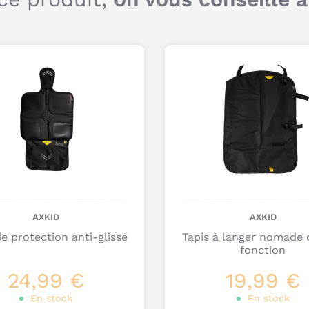
Q
c
AXKID
AXKID
de protection anti-glisse
Tapis à langer nomade
d
fonction
d
24,99 €
19,99 €
En stock
En stock