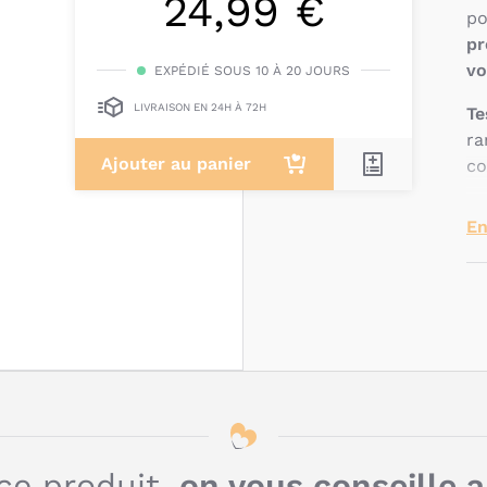
24,99 €
po
pr
vo
EXPÉDIÉ SOUS 10 À 20 JOURS
LIVRAISON EN 24H À 72H
Te
ra
Ajouter au panier
co
En
Q
c
l
d
ce produit,
on vous conseille 