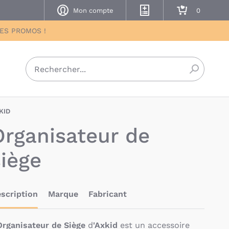
Mon compte
Mes listes de naissance
Mon panier
DES PROMOS !
Recherch
KID
AXD-7350150971525
Organisateur de
siège
scription
Marque
Fabricant
Organisateur de Siège
d
'Axkid
est un accessoire