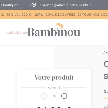
s boutiques
Livraison gratuite à partir de 89€*
 €, -10% dès 500 €, -20%, -30%, DECOUVREZ ICI TOUS NOS CO
Last chance
AX
Votre produit
QUANTITÉ
De
L'