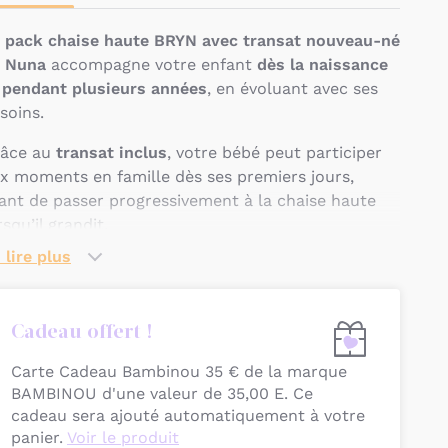
e
pack chaise haute BRYN avec transat nouveau-né
 Nuna
accompagne votre enfant
dès la naissance
 pendant plusieurs années
, en évoluant avec ses
soins.
âce au
transat inclus
, votre bébé peut participer
x moments en famille dès ses premiers jours,
ant de passer progressivement à la chaise haute
rsqu’il grandit.
 lire plus
nsé pour allier
design, confort et praticité
, cet
semble offre une
solution complète pour les
pas et les moments de vie
, tout en s’intégrant
Cadeau offert !
rmonieusement dans votre intérieur grâce à ses
nitions en bois haut de gamme
et son design
Carte Cadeau Bambinou 35 € de la marque
temporel.
BAMBINOU d'une valeur de 35,00 E. Ce
cadeau sera ajouté automatiquement à votre
uelles sont les
panier.
Voir le produit