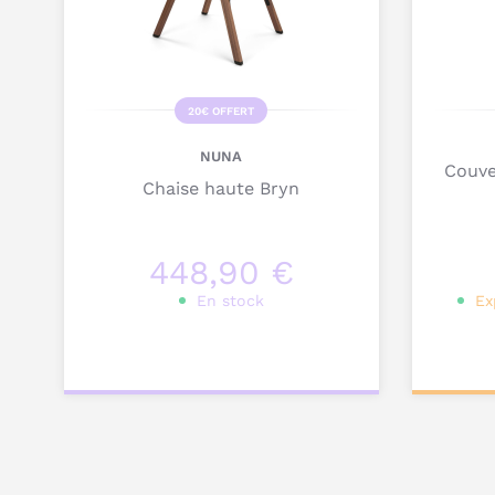
20€ OFFERT
NUNA
Couve
Chaise haute Bryn
448,90 €
En stock
Ex
Personnalisez votre
Ajou
produit
pa