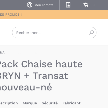
Mon compte
Mes listes de naissance
Mon panier
DES PROMOS !
Recherch
NA
BAX-NUA-BRYN-TRA
Pack Chaise haute
BRYN + Transat
nouveau-né
scription
Marque
Sécurité
Fabricant