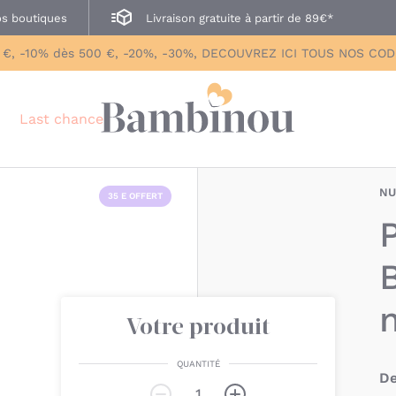
s boutiques
Livraison gratuite à partir de 89€*
 €, -10% dès 500 €, -20%, -30%, DECOUVREZ ICI TOUS NOS CO
Last chance
NU
35 E OFFERT
Votre produit
QUANTITÉ
De