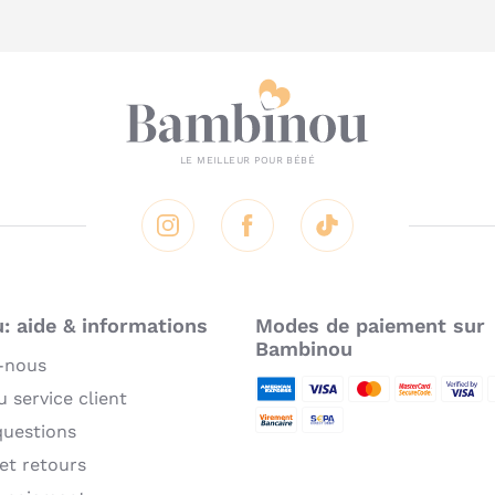
Instagram
Facebook
Tik Tok
 aide & informations
Modes de paiement sur
Bambinou
-nous
 service client
American Express
Visa
MasterCard
MasterCard 
Verifie
P
questions
Virement bancaire
Sepa
 et retours