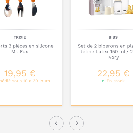
TRIXIE
BIBS
rts 3 pièces en silicone
Set de 2 biberons en pl
Mr. Fox
tétine Latex 150 ml / 
Ivory
19,95 €
22,95 €
pédié sous 10 à 30 jours
En stock
ter au
Ajouter au
nier
panier
Précédent
Suivant