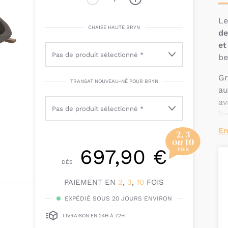
L
CHAISE HAUTE BRYN
de
et
be
Gr
TRANSAT NOUVEAU-NÉ POUR BRYN
au
av
lo
En
Pe
en
697,90 €
re
DÈS
ha
PAIEMENT EN
2
,
3
,
10
FOIS
fi
in
EXPÉDIÉ SOUS 20 JOURS ENVIRON
Q
LIVRAISON EN 24H À 72H