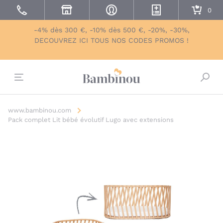
-4% dès 300 €, -10% dès 500 €, -20%, -30%,
DECOUVREZ ICI TOUS NOS CODES PROMOS !
Bascu
www.bambinou.com
Pack complet Lit bébé évolutif Lugo avec extensions