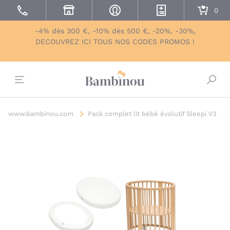
-4% dès 300 €, -10% dès 500 €, -20%, -30%,
DECOUVREZ ICI TOUS NOS CODES PROMOS !
Bascu
www.bambinou.com
Pack complet lit bébé évolutif Sleepi V3