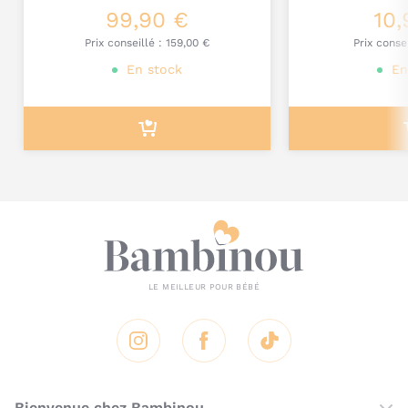
99,90 €
10,
Je poste mon commentaire
Prix conseillé :
159,00 €
Prix conse
En stock
En
Instagram
Facebook
Tik Tok
Bienvenue chez Bambinou