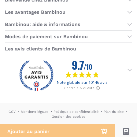
Les boutiques Bambinou
Les avantages Bambinou
Boutique Bambinou Paris
Bons plans Bambinou
Bambinou: aide & informations
Boutique Bambinou Toulouse
Cartes cadeaux
Contactez-nous
Modes de paiement sur Bambinou
L'équipe Bambinou
Programme de fidélité
Horaires du service client
American Express
Visa
MasterCard
MasterCard SecureCode
Verified by Visa
Paypal
Aurore
Virement banc
Sepa
Les avis clients de Bambinou
Foire aux questions
Livraisons et retours
Moyens de paiement
Dictionnaire de la puériculture
Rétractation
CGV
Mentions légales
Politique de confidentialité
Plan du site
Gestion des cookies
DA & Webdesign: Hypersthène
↪ Agence E-commerce PH2M
Ajouter au panier