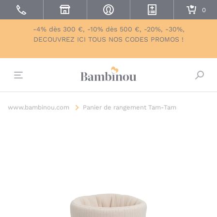
-4% dès 300 €, -10% dès 500 €, -20%, -30%,
DECOUVREZ ICI TOUS NOS CODES PROMOS !
Bascu
www.bambinou.com
Panier de rangement Tam-Tam