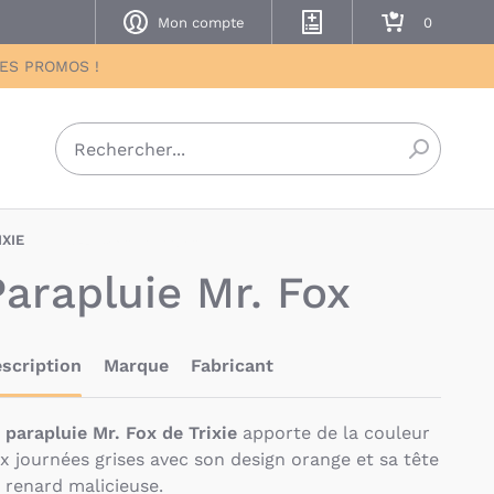
Mon compte
Mes listes de naissance
Mon panier
DES PROMOS !
Recherch
IXIE
TRE-5400858382108
Parapluie Mr. Fox
scription
Marque
Fabricant
 parapluie Mr. Fox de Trixie
apporte de la couleur
x journées grises avec son design orange et sa tête
 renard malicieuse.