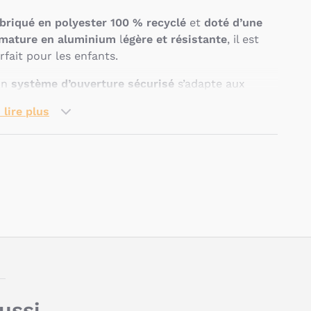
briqué en polyester 100 % recyclé
et
doté d’une
mature en aluminium
l
égère et résistante
, il est
rfait pour les enfants.
on
système d’ouverture sécurisé
s’adapte aux
tites mains, et
ses oreilles bougent en sautant
 lire plus
ns les flaques.
e fois la pluie passée,
il se range facilement grâce
la queue du renard.
Pseudo
uelles sont les
aractéristiques du
arapluie Mr. Dino de Trixie
Titre
aussi…