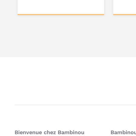
Ajouter au
Ajou
panier
pa
Bienvenue chez Bambinou
Bambinou: