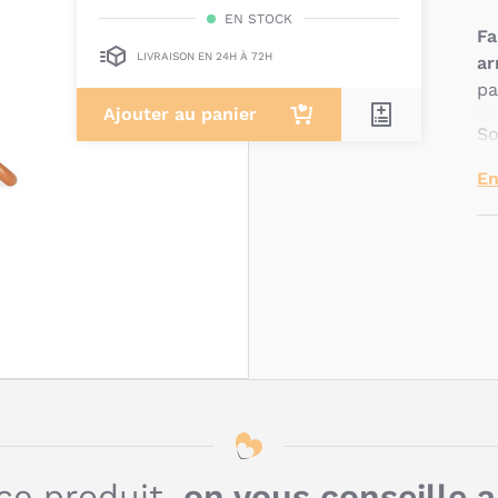
EN STOCK
Fa
LIVRAISON EN 24H À 72H
ar
pa
Ajouter au panier
S
pe
En
da
Un
à 
Q
c
P
?
ce produit,
on vous conseille 