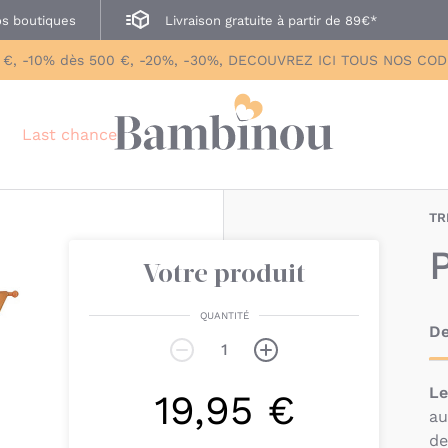
s boutiques
Livraison gratuite à partir de 89€*
 €, -10% dès 500 €, -20%, -30%, DECOUVREZ ICI TOUS NOS CO
Last chance
TR
Votre produit
QUANTITÉ
De
Le
19,95 €
au
de