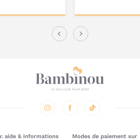
ter au
Ajouter au
nier
panier
Précédent
Suivant
Instagram
Facebook
Tik Tok
 aide & informations
Modes de paiement sur