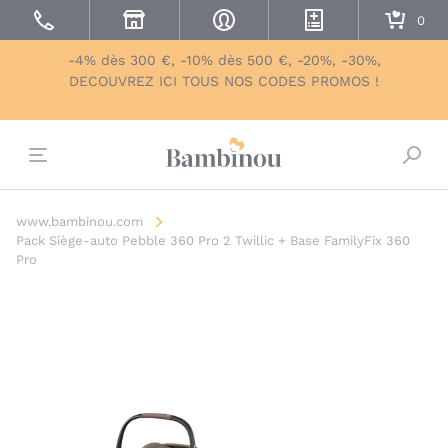
-4% dès 300 €, -10% dès 500 €, -20%, -30%,
DECOUVREZ ICI TOUS NOS CODES PROMOS !
Bascu
www.bambinou.com
Pack Siège-auto Pebble 360 Pro 2 Twillic + Base FamilyFix 360
Pro