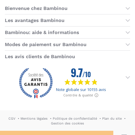
Bienvenue chez Bambinou
Les boutiques Bambinou
Les avantages Bambinou
Boutique Bambinou Paris
Bons plans Bambinou
Bambinou: aide & informations
Boutique Bambinou Toulouse
Cartes cadeaux
Contactez-nous
Modes de paiement sur Bambinou
L'équipe Bambinou
Programme de fidélité
Horaires du service client
American Express
Visa
MasterCard
MasterCard SecureCode
Verified by Visa
Paypal
Aurore
Virement banc
Sepa
Les avis clients de Bambinou
Foire aux questions
Livraisons et retours
Moyens de paiement
Dictionnaire de la puériculture
Rétractation
CGV
Mentions légales
Politique de confidentialité
Plan du site
Gestion des cookies
DA & Webdesign: Hypersthène
↪ Agence E-commerce PH2M