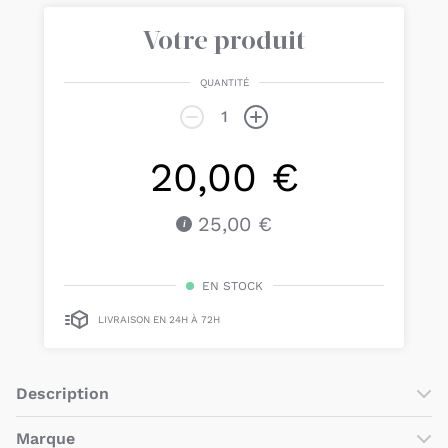
Votre produit
QUANTITÉ
20,00 €
25,00 €
EN STOCK
LIVRAISON EN 24H À 72H
Description
Adorable
peluche musicale Carley le caméléon.
Cette
Marque
peluche musicale à tirer a été conçue avec deux bandes