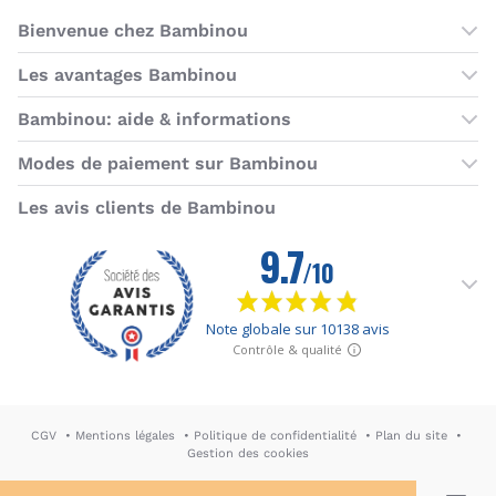
Bienvenue chez Bambinou
Les boutiques Bambinou
Les avantages Bambinou
Boutique Bambinou Paris
Bons plans Bambinou
Bambinou: aide & informations
Boutique Bambinou Toulouse
Cartes cadeaux
Contactez-nous
Modes de paiement sur Bambinou
L'équipe Bambinou
Programme de fidélité
Horaires du service client
American Express
Visa
MasterCard
MasterCard SecureCode
Verified by Visa
Paypal
Aurore
Virement banc
Sepa
Les avis clients de Bambinou
Foire aux questions
Livraisons et retours
Moyens de paiement
Dictionnaire de la puériculture
Rétractation
CGV
Mentions légales
Politique de confidentialité
Plan du site
Gestion des cookies
DA & Webdesign: Hypersthène
↪ Agence E-commerce PH2M