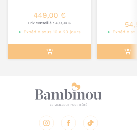
449,00 €
Je poste mon commentaire
54,
Prix conseillé :
499,00 €
Expédié sous 10 à 20 jours
Expédié sou
Instagram
Facebook
Tik Tok