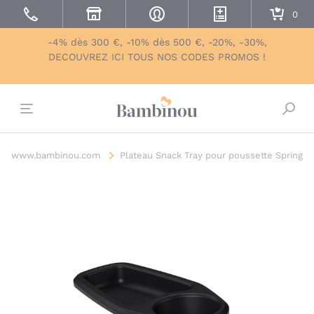
-4% dès 300 €, -10% dès 500 €, -20%, -30%,
DECOUVREZ ICI TOUS NOS CODES PROMOS !
Bascu
www.bambinou.com
Plateau Snack Tray pour poussette Spring