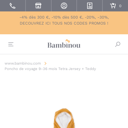
-4% dès 300 €, -10% dès 500 €, -20%, -30%,
DECOUVREZ ICI TOUS NOS CODES PROMOS !
Bascu
www.bambinou.com
Poncho de voyage 9-36 mois Tetra Jersey + Teddy