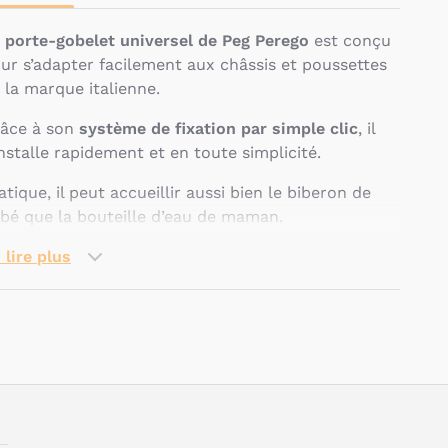
e
porte-gobelet universel de Peg Perego
est conçu
ur s’adapter facilement aux châssis et poussettes
 la marque italienne.
âce à son
système de fixation par simple clic
, il
installe rapidement et en toute simplicité.
atique, il peut accueillir aussi bien le biberon de
bé que la bouteille d’eau de maman.
uelles sont les
 lire plus
aractéristiques techniques
u porte-gobelet universel
Pseudo
e Peg Perego ?
Compatible avec les poussettes Peg Perego.