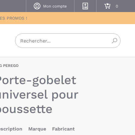
Mon compte
Mes listes de naissance
Mon panier
DES PROMOS !
Recherch
G PEREGO
PEO-8005475357651
Porte-gobelet
universel pour
poussette
scription
Marque
Fabricant