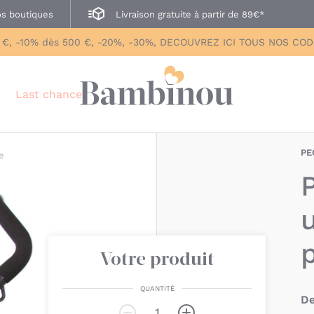
s boutiques
Livraison gratuite à partir de 89€*
 €, -10% dès 500 €, -20%, -30%, DECOUVREZ ICI TOUS NOS CO
Last chance
PE
e
Votre produit
QUANTITÉ
De