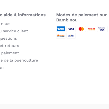
 aide & informations
Modes de paiement sur
Bambinou
-nous
 service client
American Express
Visa
MasterCard
MasterCard 
Verifie
P
questions
Virement bancaire
Sepa
 et retours
 paiement
re de la puériculture
on