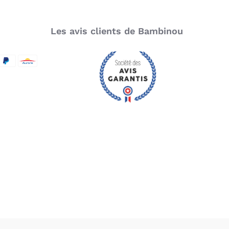
Les avis clients de Bambinou
SecureCode
d by Visa
aypal
Aurore