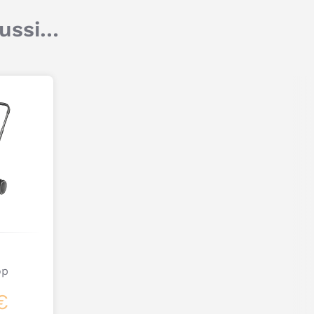
aussi…
Titre
Commentaire
Je poste mon commentaire
op
€