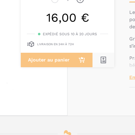
L
16,00 €
po
de
EXPÉDIÉ SOUS 10 À 20 JOURS
Gr
LIVRAISON EN 24H À 72H
s’
Pr
Ajouter au panier
bé
Q
En
c
d
d