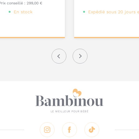
Prix conseillé :
299,00 €
En stock
Expédié sous 20 jours 
onnalisez votre
Personnalisez votre
produit
produit
Précédent
Suivant
Instagram
Facebook
Tik Tok