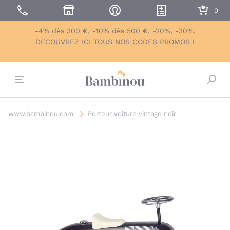
-4% dès 300 €, -10% dès 500 €, -20%, -30%,
DECOUVREZ ICI TOUS NOS CODES PROMOS !
Bascu
www.bambinou.com
Porteur voiture vintage noir