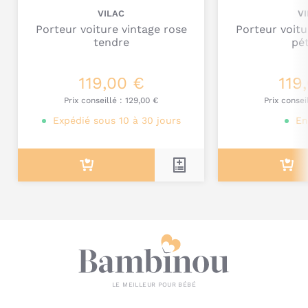
VILAC
V
Porteur voiture vintage rose
Porteur voitu
tendre
pé
119,00 €
119
Je poste mon commentaire
Prix conseillé :
129,00 €
Prix consei
Expédié sous 10 à 30 jours
En