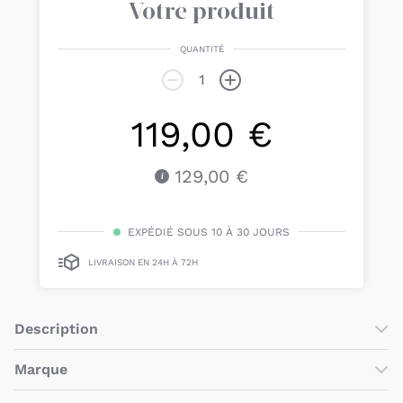
Votre produit
QUANTITÉ
119,00 €
129,00 €
EXPÉDIÉ SOUS 10 À 30 JOURS
LIVRAISON EN 24H À 72H
Description
Cette jolie
voiture vintage en métal noir
de
Vilac
permet à
Marque
votre enfant de jouer au pilote de course
dès 18 mois
.
Vilac
est une
société française
implantée dans le Jura