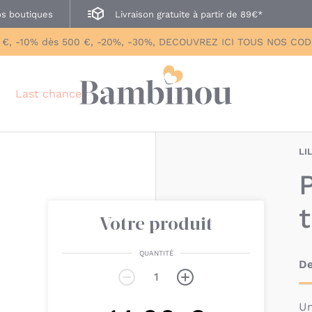
s boutiques
Livraison gratuite à partir de 89€*
 €, -10% dès 500 €, -20%, -30%, DECOUVREZ ICI TOUS NOS CO
Last chance
LI
t
Votre produit
QUANTITÉ
De
Un