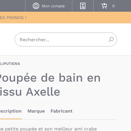
Mon compte
Mes listes de naissance
Mon panier
DES PROMOS !
Recherch
LLIPUTIENS
LIS-5414834834253
Poupée de bain en
issu Axelle
scription
Marque
Fabricant
e petite poupée et son meilleur ami crabe