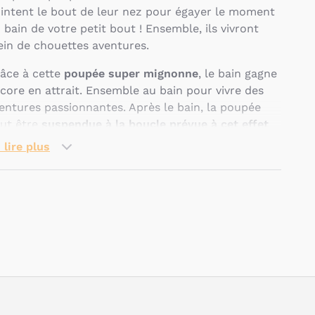
intent le bout de leur nez pour égayer le moment
 bain de votre petit bout ! Ensemble, ils vivront
ein de chouettes aventures.
âce à cette
poupée super mignonne
, le bain gagne
core en attrait. Ensemble au bain pour vivre des
entures passionnantes. Après le bain, la poupée
ut être
suspendue à la boucle prévue à cet effet
ur sécher en un minimum de temps.
 lire plus
tte poupée de 18 cm est confectionnée en
lyester avec un rembourrage en pellets. Elle
usera bébé dès 06 mois.
Lavable en machine à
Pseudo
°C.