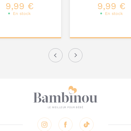
9,99 €
9,99 €
En stock
En stock
ter au
Ajouter au
nier
panier
Précédent
Suivant
Instagram
Facebook
Tik Tok