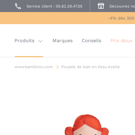
Service client : 05.62.26.47.05
Découvrez no
Prêt à Porter
Sécurité enfant
-4% dès 300
Prix doux
Last chance
Produits
Marques
Conseils
Prix doux
www.bambinou.com
Poupée de bain en tissu Axelle