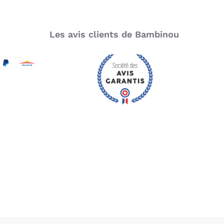
Les avis clients de Bambinou
SecureCode
d by Visa
aypal
Aurore