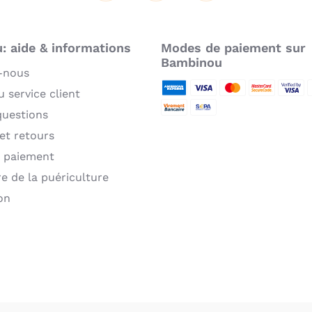
 aide & informations
Modes de paiement sur
Bambinou
-nous
 service client
American Express
Visa
MasterCard
MasterCard 
Verifie
P
questions
Virement bancaire
Sepa
 et retours
 paiement
re de la puériculture
on