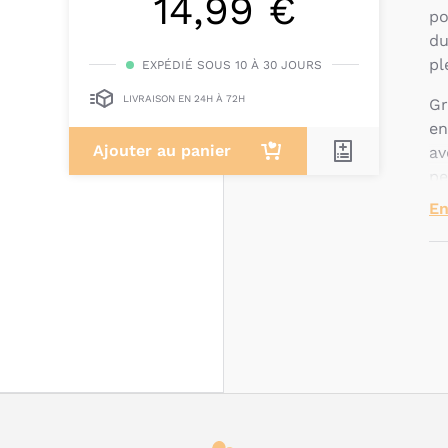
14,99 €
po
du
pl
EXPÉDIÉ SOUS 10 À 30 JOURS
LIVRAISON EN 24H À 72H
Gr
en
Ajouter au panier
av
pe
po
En
Ce
po
am
30