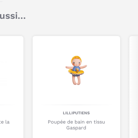
Titre
aussi…
Commentaire
Je poste mon commentaire
LILLIPUTIENS
e la
Poupée de bain en tissu
Gaspard