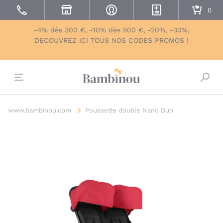
-4% dès 300 €, -10% dès 500 €, -20%, -30%,
DECOUVREZ ICI TOUS NOS CODES PROMOS !
Bascu
www.bambinou.com
Poussette double Nano Duo