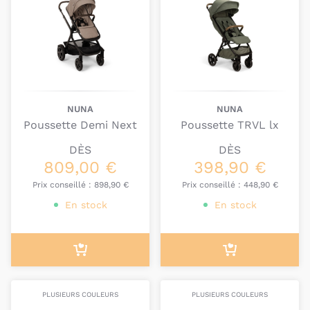
Nous sommes à votre entière disposition pour
trouver la poussette ainsi que les accessoires
parfaits pour la balade de votre bout’chou.
NUNA
NUNA
Poussette Demi Next
Poussette TRVL lx
DÈS
DÈS
809,00 €
398,90 €
Prix conseillé :
898,90 €
Prix conseillé :
448,90 €
En stock
En stock
PLUSIEURS COULEURS
PLUSIEURS COULEURS