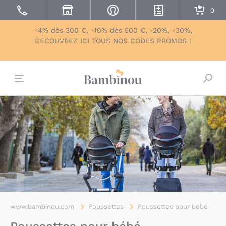
-4% dès 300 €, -10% dès 500 €, -20%, -30%,
DECOUVREZ ICI TOUS NOS CODES PROMOS !
Bascu
www.bambinou.com
Poussettes
Poussettes pour bébé