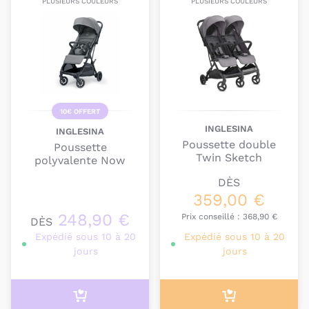
PLUSIEURS COULEURS
PLUSIEURS COULEURS
10€ OFFERT
INGLESINA
INGLESINA
Poussette double
Poussette
Twin Sketch
polyvalente Now
DÈS
359,00 €
248,90 €
Prix conseillé :
368,90 €
DÈS
Expédié sous 10 à 20
Expédié sous 10 à 20
jours
jours