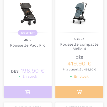
15€ OFFERT
CYBEX
JOIE
Poussette compacte
Poussette Pact Pro
Melio 4
DÈS
419,90 €
198,90 €
Prix conseillé :
498,90 €
DÈS
En stock
En stock