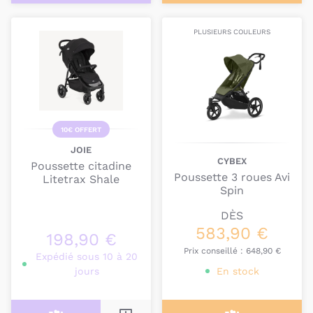
PLUSIEURS COULEURS
10€ OFFERT
JOIE
CYBEX
Poussette citadine
Poussette 3 roues Avi
Litetrax Shale
Spin
DÈS
583,90 €
198,90 €
Prix conseillé :
648,90 €
Expédié sous 10 à 20
jours
En stock