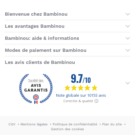
Bienvenue chez Bambinou
Les boutiques Bambinou
Les avantages Bambinou
Boutique Bambinou Paris
Bons plans Bambinou
Bambinou: aide & informations
Boutique Bambinou Toulouse
Cartes cadeaux
Contactez-nous
Modes de paiement sur Bambinou
L'équipe Bambinou
Programme de fidélité
Horaires du service client
American Express
Visa
MasterCard
MasterCard SecureCode
Verified by Visa
Paypal
Aurore
Virement banc
Sepa
Les avis clients de Bambinou
Foire aux questions
Livraisons et retours
Moyens de paiement
Dictionnaire de la puériculture
Rétractation
CGV
Mentions légales
Politique de confidentialité
Plan du site
Gestion des cookies