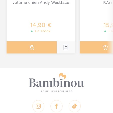
volume chien Andy Westface
P.Ar
Je poste mon commentaire
14,90 €
15,
En stock
En
Instagram
Facebook
Tik Tok