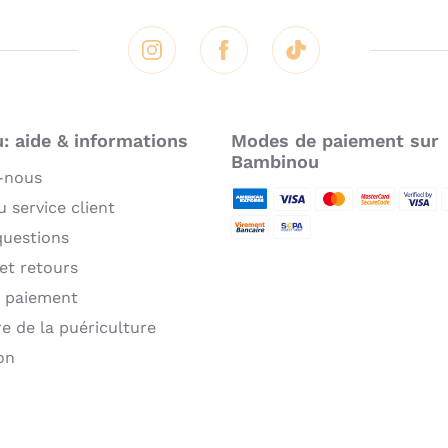
Instagram
Facebook
Tik Tok
 aide & informations
Modes de paiement sur
Bambinou
-nous
 service client
American Express
Visa
MasterCard
MasterCard 
Verifie
P
questions
Virement bancaire
Sepa
 et retours
 paiement
re de la puériculture
on