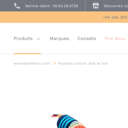
Service client : 05.62.26.47.05
Découvrez no
Prêt à Porter
Sécurité enfant
-4% dès 300
Prix doux
Last chance
Produits
Marques
Conseils
Prix doux
www.bambinou.com
Rouleau sonore Jack le lion