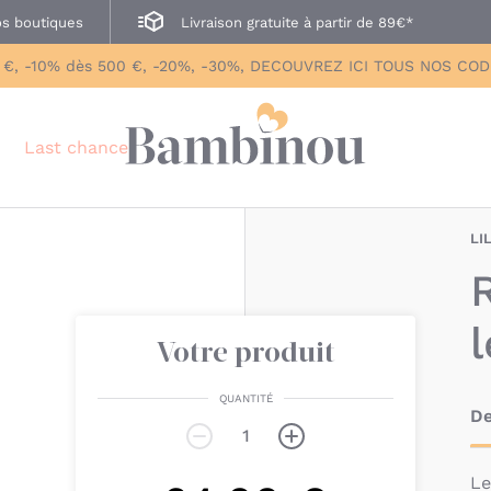
s boutiques
Livraison gratuite à partir de 89€*
 €, -10% dès 500 €, -20%, -30%, DECOUVREZ ICI TOUS NOS CO
Last chance
LI
l
Votre produit
QUANTITÉ
De
Le