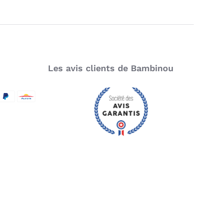
Titre
Commentaire
Les avis clients de Bambinou
SecureCode
d by Visa
aypal
Aurore
Je poste mon commentaire