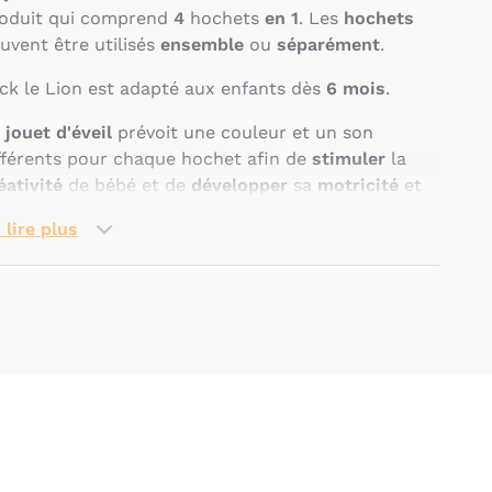
oduit qui comprend
4
hochets
en 1
. Les
hochets
uvent être utilisés
ensemble
ou
séparément
.
ck le Lion est adapté aux enfants dès
6 mois
.
jouet d'éveil
prévoit une couleur et un son
fférents pour chaque hochet afin de
stimuler
la
éativité
de bébé et de
développer
sa
motricité
et
s facultés
auditives
.
 lire plus
 jouet est
lavable
en surface.
mensions : 38 x 10 x 8 cm.
Pseudo