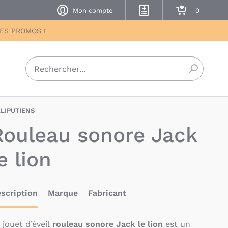
Mon compte
Mes listes de naissance
Mon panier
DES PROMOS !
Recherch
LLIPUTIENS
LIS-5414834830644
Rouleau sonore Jack
e lion
scription
Marque
Fabricant
 jouet d’éveil
rouleau sonore Jack le lion
est un