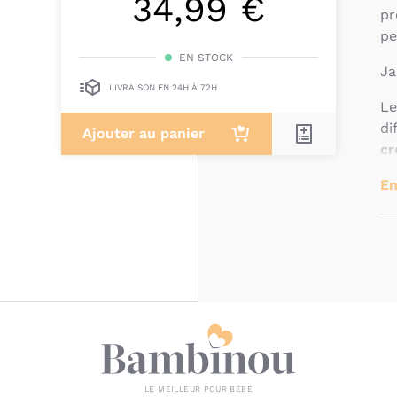
34,99 €
pr
pe
EN STOCK
Ja
LIVRAISON EN 24H À 72H
Le
di
Ajouter au panier
cr
se
En
Le
Di