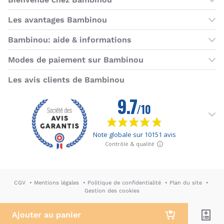
Les boutiques Bambinou
Les avantages Bambinou
Boutique Bambinou Paris
Bons plans Bambinou
Bambinou: aide & informations
Boutique Bambinou Toulouse
Cartes cadeaux
Contactez-nous
Modes de paiement sur Bambinou
L'équipe Bambinou
Programme de fidélité
Horaires du service client
American Express
Visa
MasterCard
MasterCard SecureCode
Verified by Visa
Paypal
Aurore
Virement banc
Sepa
Les avis clients de Bambinou
Foire aux questions
Livraisons et retours
Moyens de paiement
Dictionnaire de la puériculture
Rétractation
CGV
Mentions légales
Politique de confidentialité
Plan du site
Gestion des cookies
DA & Webdesign: Hypersthène
↪ Agence E-commerce PH2M
Ajouter au panier