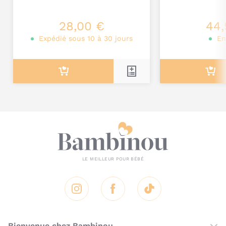
Je poste mon commentaire
28,00 €
44,
Expédié sous 10 à 30 jours
En
Instagram
Facebook
Tik Tok
Bienvenue chez Bambinou