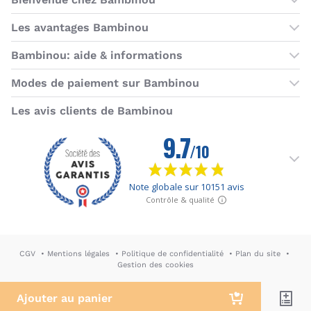
Les boutiques Bambinou
Les avantages Bambinou
Boutique Bambinou Paris
Bons plans Bambinou
Bambinou: aide & informations
Boutique Bambinou Toulouse
Cartes cadeaux
Contactez-nous
Modes de paiement sur Bambinou
L'équipe Bambinou
Programme de fidélité
Horaires du service client
American Express
Visa
MasterCard
MasterCard SecureCode
Verified by Visa
Paypal
Aurore
Virement banc
Sepa
Les avis clients de Bambinou
Foire aux questions
Livraisons et retours
Moyens de paiement
Dictionnaire de la puériculture
Rétractation
CGV
Mentions légales
Politique de confidentialité
Plan du site
Gestion des cookies
DA & Webdesign: Hypersthène
↪ Agence E-commerce PH2M
Ajouter au panier