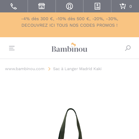
-4% dès 300 €, -10% dès 500 €, -20%, -30%,
DECOUVREZ ICI TOUS NOS CODES PROMOS !
Bascu
www.bambinou.com
Sac à Langer Madrid Kaki