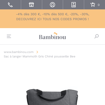
-4% dès 300 €, -10% dès 500 €, -20%, -30%,
DECOUVREZ ICI TOUS NOS CODES PROMOS !
Bascu
www.bambinou.com
Sac à langer Mammoth Gris Chiné poussette Bee