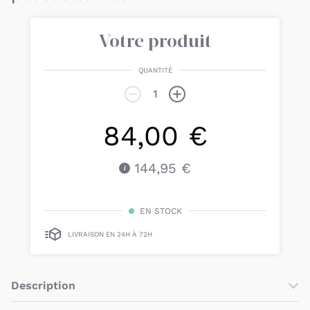
Votre produit
QUANTITÉ
84,00 €
144,95 €
EN STOCK
LIVRAISON EN 24H À 72H
Description
Le
sac à langer Mammoth Gris Chiné
poussette Bee de la