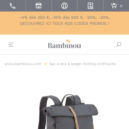
-4% dès 300 €, -10% dès 500 €, -20%, -30%,
DECOUVREZ ICI TOUS NOS CODES PROMOS !
Bascu
www.bambinou.com
Sac à dos à langer Rolltop Anthracite