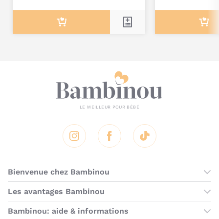
Rolltop Anthracite de Lassig ?
Dimensions : 30 (L) x 14,5 (P) x 46 (H) cm
Poids : 0,96 kg
Capacité : 17,5 - 21,8 L
Matière : 100 % polyester (à partir de matière recyclée)
Instagram
Facebook
Tik Tok
Bienvenue chez Bambinou
Les boutiques Bambinou
Les avantages Bambinou
Boutique Bambinou Paris
Bons plans Bambinou
Bambinou: aide & informations
Boutique Bambinou Toulouse