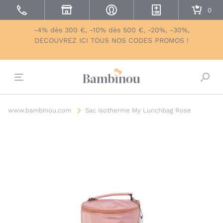
-4% dès 300 €, -10% dès 500 €, -20%, -30%,
DECOUVREZ ICI TOUS NOS CODES PROMOS !
Bascu
www.bambinou.com
Sac isotherme My Lunchbag Rose