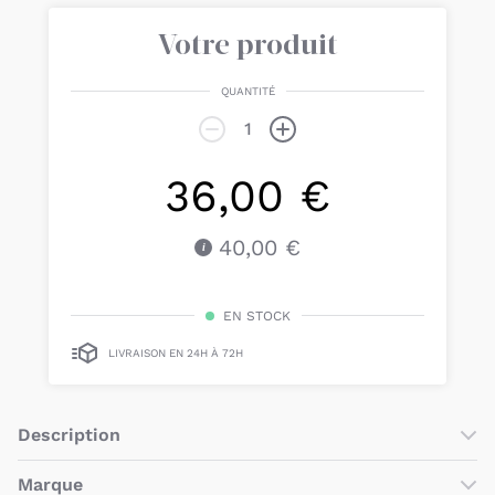
Votre produit
QUANTITÉ
36,00 €
40,00 €
EN STOCK
LIVRAISON EN 24H À 72H
Description
Le
set de plage Roald Peach / Sea Shell
de
Liewood
est
Marque
parfait
pour
les aventures à la plage
et
les explorations en