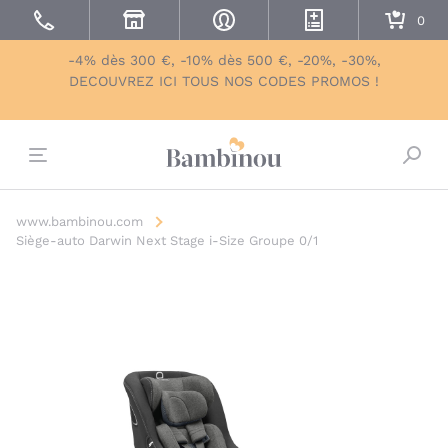
-4% dès 300 €, -10% dès 500 €, -20%, -30%,
DECOUVREZ ICI TOUS NOS CODES PROMOS !
Bascu
www.bambinou.com
Siège-auto Darwin Next Stage i-Size Groupe 0/1