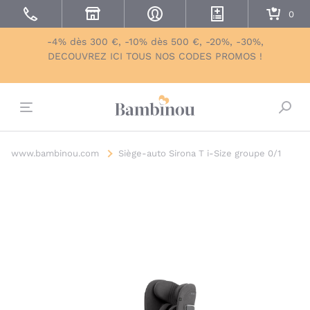
-4% dès 300 €, -10% dès 500 €, -20%, -30%,
DECOUVREZ ICI TOUS NOS CODES PROMOS !
Bascu
www.bambinou.com
Siège-auto Sirona T i-Size groupe 0/1