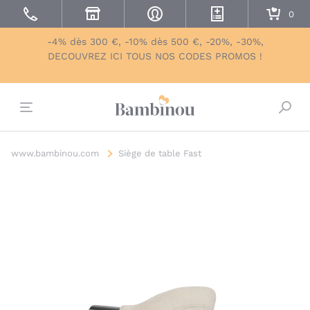
-4% dès 300 €, -10% dès 500 €, -20%, -30%,
DECOUVREZ ICI TOUS NOS CODES PROMOS !
Bascu
www.bambinou.com
Siège de table Fast